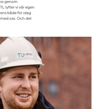
 oss genom
L lyfter vi vår egen
tens både för idag
 med oss. Och det