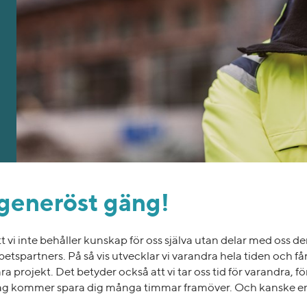
t generöst gäng!
 vi inte behåller kunskap för oss själva utan delar med oss den
tspartners. På så vis utvecklar vi varandra hela tiden och få
 projekt. Det betyder också att vi tar oss tid för varandra, f
idag kommer spara dig många timmar framöver. Och kanske en 