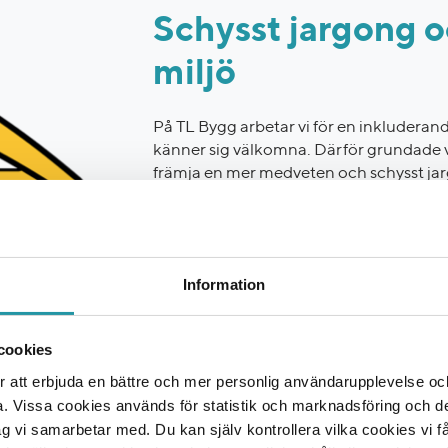
Schysst jargong 
miljö
På TL Bygg arbetar vi för en inkluderand
känner sig välkomna. Därför grundade vi Si
främja en mer medveten och schysst ja
Sila Snacket handlar om att skapa en kult
oss och hur vårt språk påverkar arbetsmil
hur man kan skapa en trygg och respektf
vi använder.
Information
Vill du vara en del av ett företag som in
för en schysstare arbetsmiljö? Då är TL B
cookies
 att erbjuda en bättre och mer personlig användarupplevelse och 
a. Vissa cookies används för statistik och marknadsföring och 
ag vi samarbetar med. Du kan själv kontrollera vilka cookies vi 