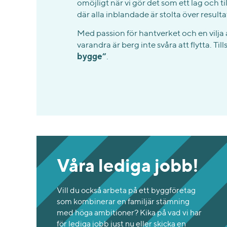
omöjligt när vi gör det som ett lag och 
där alla inblandade är stolta över result
Med passion för hantverket och en vilja
varandra är berg inte svåra att flytta. T
bygge”
.
Våra lediga jobb!
Vill du också arbeta på ett byggföretag
som kombinerar en familjär stämning
med höga ambitioner? Kika på vad vi har
för lediga jobb just nu eller skicka en