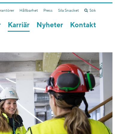
erantörer
Hållbarhet
Press
Sila Snacket
Sök
r
Karriär
Nyheter
Kontakt