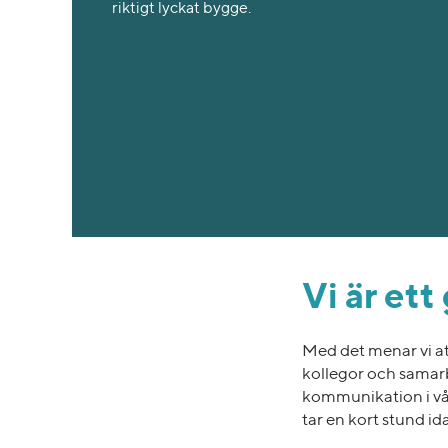
riktigt lyckat bygge.
Vi är et
Med det menar vi att
kollegor och samarbe
kommunikation i våra
tar en kort stund 