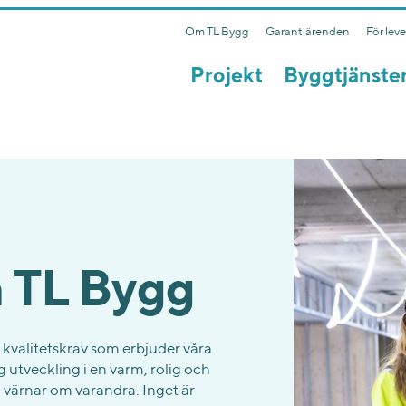
Om TL Bygg
Garantiärenden
För lev
Projekt
Byggtjänste
å TL Bygg
 kvalitetskrav som erbjuder våra
 utveckling i en varm, rolig och
h värnar om varandra. Inget är