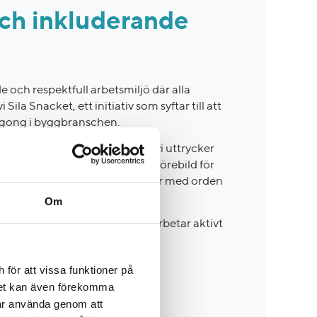
och inkluderande
e och respektfull arbetsmiljö där alla
la Snacket, ett initiativ som syftar till att
rgong i byggbranschen.
ur där vi reflekterar över hur vi uttrycker
jön. På TL Bygg vill vi vara en förebild för
ull arbetsplats – och det börjar med orden
Om
te bara bygger hus utan också arbetar aktivt
ygg rätt plats för dig.
för att vissa funktioner på
det kan även förekomma
får använda genom att