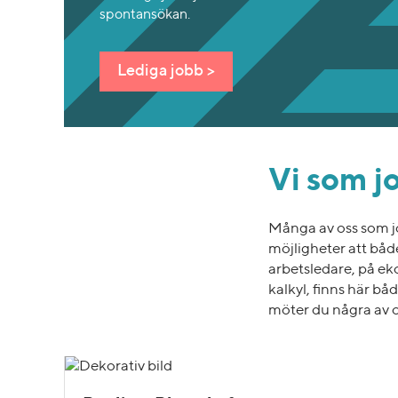
spontansökan.
Lediga jobb >
Vi som j
Många av oss som job
möjligheter att båd
arbetsledare, på e
kalkyl, finns här bå
möter du några av 