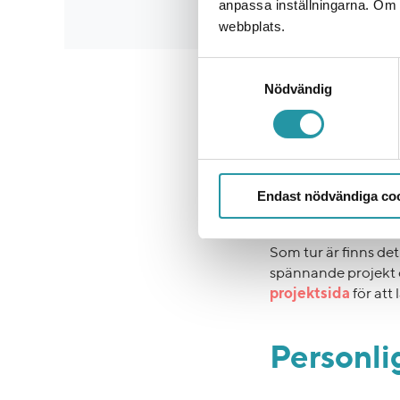
anpassa inställningarna. Om du
webbplats.
Samtyckesval
Nödvändig
Spännand
Med risk för att tra
nämligen inte snabb
Endast nödvändiga co
som delar våra värder
gäller social och mi
Som tur är finns de
spännande projekt
projektsida
för at
Personli