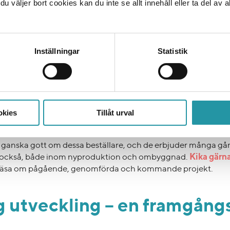
 väljer bort cookies kan du inte se allt innehåll eller ta del av al
Inställningar
Statistik
e projekt åt seriösa bestäl
mpa någon på tårna – på TL Bygg väljer vi alltid beställare fram
a pengar på bekostnad av det vi står för – vi ska arbeta långs
okies
Tillåt urval
ingar, eller så jobbar vi inte alls. Det betyder att de ska dela 
ljömässig hållbarhet, jämlikhet, diskriminering, kvalitet och
t ganska gott om dessa beställare, och de erbjuder många gån
 också, både inom nyproduktion och ombyggnad.
Kika gärna
t läsa om pågående, genomförda och kommande projekt.
g utveckling – en framgån