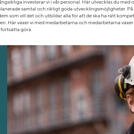
långsiktiga investerar vi i vår personal. Här utvecklas du med
lanerade samtal och riktigt goda utvecklingsmöjligheter. På T
m som vill det och utbildar alla för att de ska ha rätt kompe
n. Här växer vi med medarbetarna och medarbetarna växer
fortsätta göra.