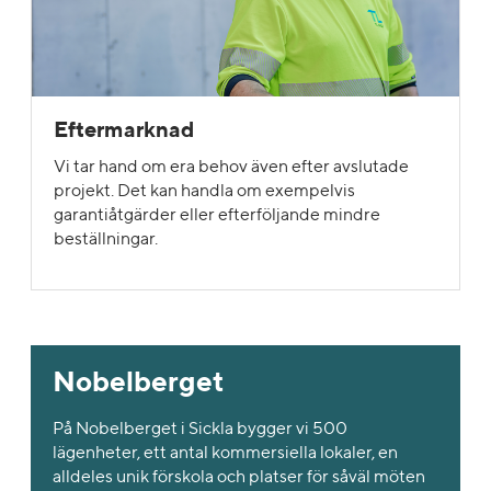
Eftermarknad
Vi tar hand om era behov även efter avslutade
projekt. Det kan handla om exempelvis
garantiåtgärder eller efterföljande mindre
beställningar.
Nobelberget
På Nobelberget i Sickla bygger vi 500
lägenheter, ett antal kommersiella lokaler, en
alldeles unik förskola och platser för såväl möten