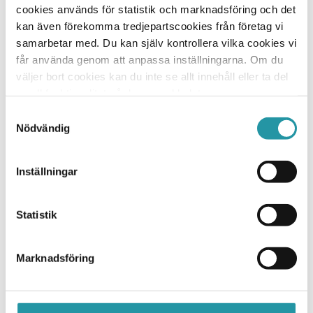
Nyproduktion av 93 lgh på Nobelberget i Sickla.
cookies används för statistik och marknadsföring och det
kan även förekomma tredjepartscookies från företag vi
samarbetar med. Du kan själv kontrollera vilka cookies vi
får använda genom att anpassa inställningarna. Om du
Dina valda inställningar för cookies gör att du tyvärr
inte kan se detta innehåll.
väljer bort cookies kan du inte se allt innehåll eller ta del
av all funktionalitet på denna webbplats.
Samtyckesval
Nödvändig
Cookie-inställningar
Inställningar
Statistik
Senaste nytt
Marknadsföring