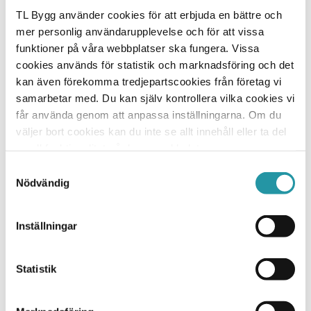
TL Bygg använder cookies för att erbjuda en bättre och
mer personlig användarupplevelse och för att vissa
funktioner på våra webbplatser ska fungera. Vissa
cookies används för statistik och marknadsföring och det
kan även förekomma tredjepartscookies från företag vi
samarbetar med. Du kan själv kontrollera vilka cookies vi
får använda genom att anpassa inställningarna. Om du
väljer bort cookies kan du inte se allt innehåll eller ta del
av all funktionalitet på denna webbplats.
Samtyckesval
Nödvändig
Gränby Parkhus 1
Nyproduktion av 44 lgh i Gränby Park, Uppsala,
på uppdrag av Atrium Ljungberg.
Inställningar
Statistik
Genomförda