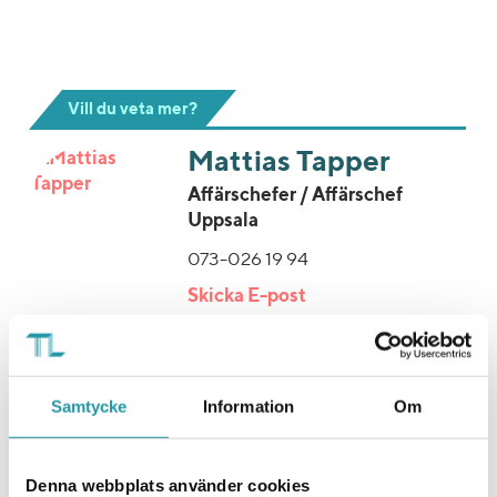
Vill du veta mer?
Mattias Tapper
Affärschefer / Affärschef
Uppsala
073-026 19 94
Skicka E-post
Samtycke
Information
Om
Exempel projekt
Denna webbplats använder cookies
Genomförda