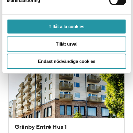
Marknadsföring
Kv. Docenten
Nyproduktion av 122 lägenheter i Rosendal,
Uppsala, på uppdrag av SKB.
Tillåt alla cookies
Tillåt urval
Genomförda
Endast nödvändiga cookies
Gränby Entré Hus 1