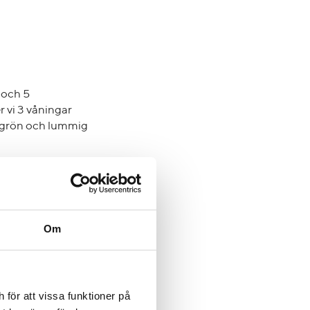
 och 5
 vi 3 våningar
n grön och lummig
mheten i området.
del nivåskillnader i
Om
lter arbetar fram
för att vissa funktioner på