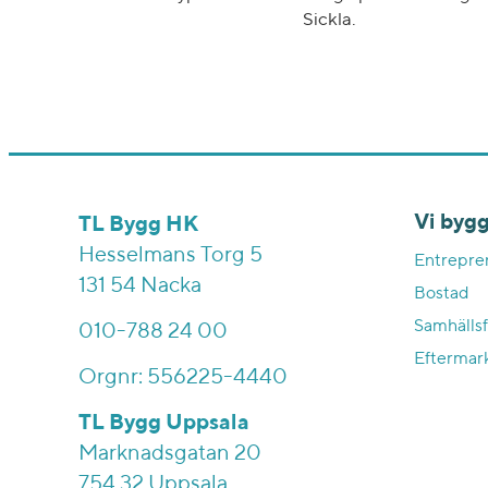
Sickla.
Vi bygg
TL Bygg HK
Hesselmans Torg 5
Entrepre
131 54 Nacka
Bostad
Samhällsf
010-788 24 00
Eftermar
Orgnr: 556225-4440
TL Bygg Uppsala
Marknadsgatan 20
754 32 Uppsala