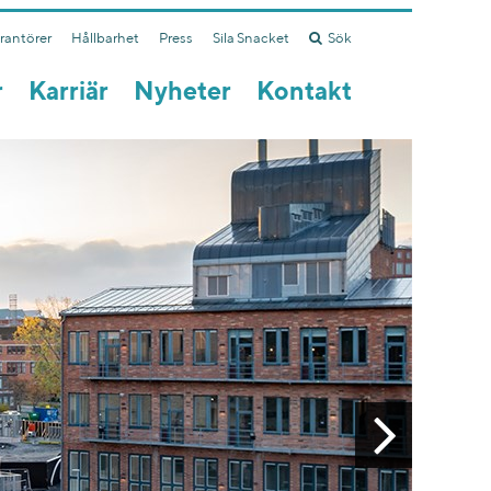
erantörer
Hållbarhet
Press
Sila Snacket
Sök
r
Karriär
Nyheter
Kontakt