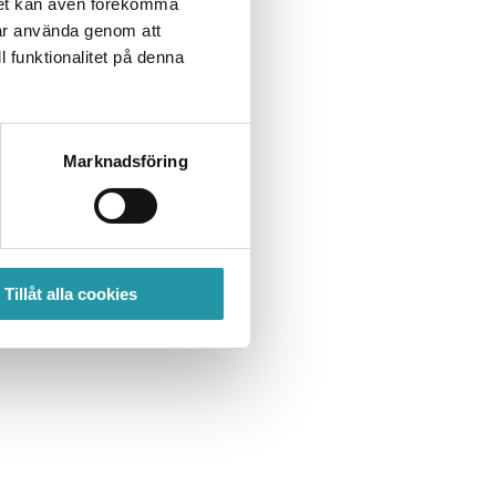
det kan även förekomma
får använda genom att
l funktionalitet på denna
Marknadsföring
Tillåt alla cookies