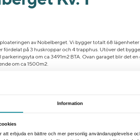
berget Kv. 1
exploateringen av Nobelberget. Vi bygger totalt 68 lägenheter
r fördelat på 3 huskroppar och 4 trapphus. Utöver det bygger
l parkeringsyta om ca 3491m2 BTA. Ovan garaget blir det e
boende om ca 1500m2.
ttande marksanering efter den tidigare industriella verksa
 och bergmassor ska transporteras bort samt att det finns en 
k som hanteras för att få kvarteren tillgängliga.
Information
gerad personal på plats som tillsammans med duktiga konsu
cookies
a.
 att erbjuda en bättre och mer personlig användarupplevelse och 