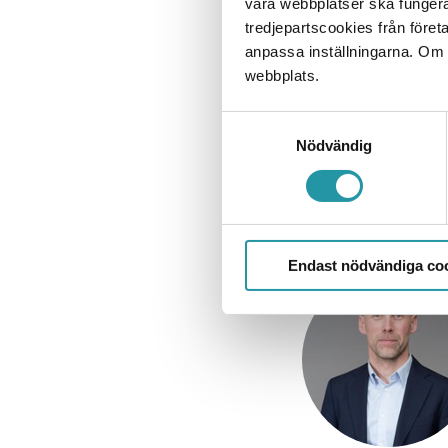
våra webbplatser ska funger
Hållbarhet:
tredjepartscookies från föret
Byggnaderna är cert
anpassa inställningarna. Om du
webbplats.
*Bilderna är framt
Samtyckesval
Nödvändig
Vill du veta mer
Endast nödvändiga co