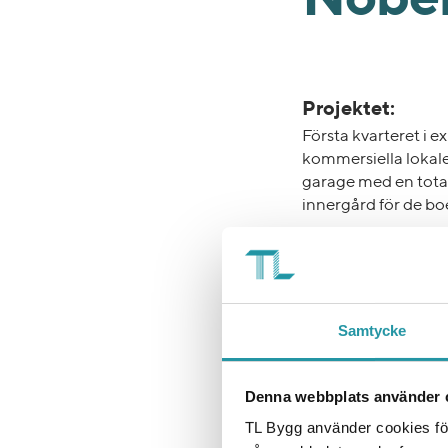
Nobel
Projektet:
Första kvarteret i 
kommersiella lokale
garage med en tota
innergård för de 
Utmaningen:
Vi genomför en omfa
Stora mängder jord-
omkringliggande mar
Samtycke
Lösningen:
Kompetent och enga
Denna webbplats använder 
de bästa lösningarn
TL Bygg använder cookies för