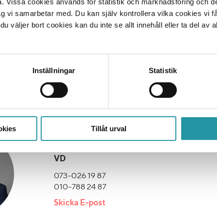
a. Vissa cookies används för statistik och marknadsföring och 
ag vi samarbetar med. Du kan själv kontrollera vilka cookies vi 
ifierade enligt Miljöbyggnad Silver.
 väljer bort cookies kan du inte se allt innehåll eller ta del av al
agna av Walk The Room
Inställningar
Statistik
?
okies
Tillåt urval
Johan Edlund
VD
073-026 19 87
010-788 24 87
Skicka E-post