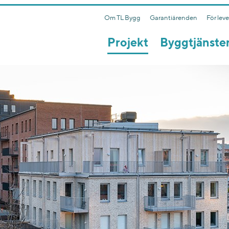
Om TL Bygg
Garantiärenden
För lev
Projekt
Byggtjänste