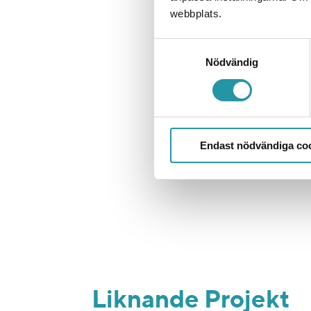
webbplats.
Samtyckesval
Nödvändig
Vill du veta mer
Endast nödvändiga co
Liknande Projekt