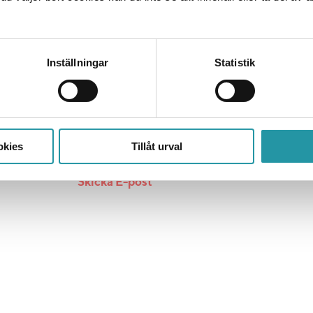
Inställningar
Statistik
?
Mattias Tapper
Affärschefer / Affärschef Uppsala
okies
Tillåt urval
073-026 19 94
Skicka E-post