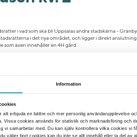
srätter i vad som ska bli Uppsalas andra stadskärna - Grän
ostadsrätterna i det nya området, och ligger i direkt anslutnin
e som även innehåller en 4H gård.
idigare byggt både Parkhusen 1 och Gränby Entré hus 1-3 i 
Ljungberg.
 från yteffektiva 1:or om 30 kvadrat till familjevänliga 4:or o
Information
sa med rymlig känsla. De har en ljus inredning och skandinavi
stad och natur. Fasaderna av träpanel varvas med flerfärgade
 skapar en vacker och unik känsla som särskiljer sig från b
cookies
 att erbjuda en bättre och mer personlig användarupplevelse och 
ades i december 2021 och färdigställdes i augusti 2023.
a. Vissa cookies används för statistik och marknadsföring och 
ag vi samarbetar med. Du kan själv kontrollera vilka cookies vi 
rojektet och lägenheterna på
projektets egen hemsida
.
 väljer bort cookies kan du inte se allt innehåll eller ta del av al