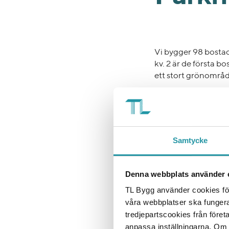
Vi bygger 98 bostad
kv. 2 är de första b
ett stort grönområd
TL Bygg har sedan t
uppdrag av Atrium 
Lägenheterna är allt
Samtycke
Lägenheterna är lju
tankarna till både 
bottenvåningen, och
Denna webbplats använder 
omkring.
TL Bygg använder cookies för
Projektet byggstart
våra webbplatser ska funger
tredjepartscookies från föret
Läs gärna mer om p
anpassa inställningarna. Om du