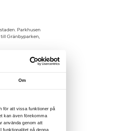
bystaden. Parkhusen
g till Gränbyparken,
området, samtliga på
m 94 kvadrat.
Om
sk stil som för
 tegelväggar på
yggnaderna runt
för att vissa funktioner på
det kan även förekomma
får använda genom att
l funktionalitet på denna