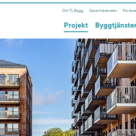
Om TL Bygg
Garantiärenden
För lev
Projekt
Byggtjänste