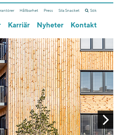
erantörer
Hållbarhet
Press
Sila Snacket
Sök
r
Karriär
Nyheter
Kontakt