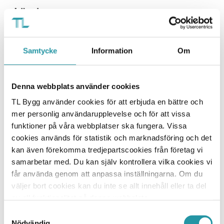
Lösningen:
Löpande dialog mellan platsledning och
yrkesarbetare för att hitta bra lösningar och
säkerställa gott och effektivt samarbete.
Samtycke
Information
Om
Denna webbplats använder cookies
TL Bygg använder cookies för att erbjuda en bättre och
Vill du veta mer?
mer personlig användarupplevelse och för att vissa
funktioner på våra webbplatser ska fungera. Vissa
Johan Edlund
cookies används för statistik och marknadsföring och det
VD
kan även förekomma tredjepartscookies från företag vi
samarbetar med. Du kan själv kontrollera vilka cookies vi
073-026 19 87
får använda genom att anpassa inställningarna. Om du
010-788 24 87
väljer bort cookies kan du inte se allt innehåll eller ta del
Skicka E-post
av all funktionalitet på denna webbplats.
Samtyckesval
Nödvändig