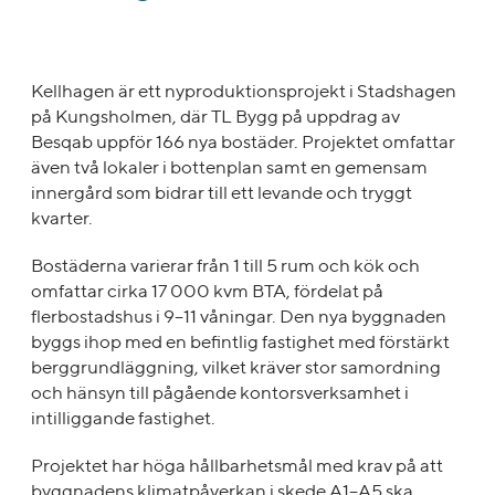
Kellhagen är ett nyproduktionsprojekt i Stadshagen
på Kungsholmen, där TL Bygg på uppdrag av
Besqab uppför 166 nya bostäder. Projektet omfattar
även två lokaler i bottenplan samt en gemensam
innergård som bidrar till ett levande och tryggt
kvarter.
Bostäderna varierar från 1 till 5 rum och kök och
omfattar cirka 17 000 kvm BTA, fördelat på
flerbostadshus i 9–11 våningar. Den nya byggnaden
byggs ihop med en befintlig fastighet med förstärkt
berggrundläggning, vilket kräver stor samordning
och hänsyn till pågående kontorsverksamhet i
intilliggande fastighet.
Projektet har höga hållbarhetsmål med krav på att
byggnadens klimatpåverkan i skede A1–A5 ska