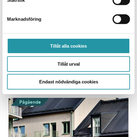
Statistik
Marknadsföring
Tillåt alla cookies
Tegeltornen
Tillåt urval
Nyproduktion av 164 lägenheter i Fabriksparken,
Sundbyberg. På uppdrag av Besqab.
Endast nödvändiga cookies
Pågående