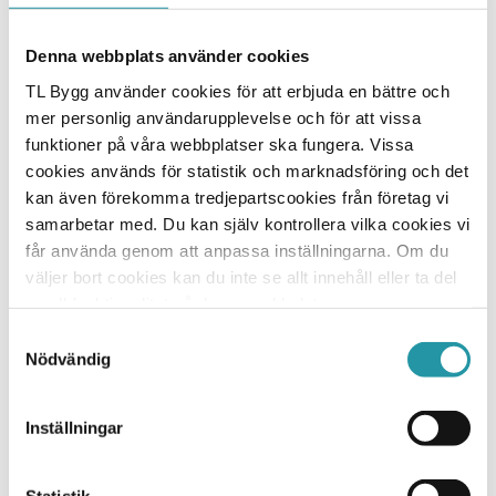
Denna webbplats använder cookies
Dina valda inställningar för cookies gör att du
TL Bygg använder cookies för att erbjuda en bättre och
tyvärr inte kan se detta innehåll.
mer personlig användarupplevelse och för att vissa
funktioner på våra webbplatser ska fungera. Vissa
cookies används för statistik och marknadsföring och det
kan även förekomma tredjepartscookies från företag vi
Cookie-inställningar
samarbetar med. Du kan själv kontrollera vilka cookies vi
får använda genom att anpassa inställningarna. Om du
väljer bort cookies kan du inte se allt innehåll eller ta del
av all funktionalitet på denna webbplats.
Samtyckesval
Nödvändig
Liknande Projekt
Pågående
Inställningar