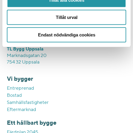
TL Bygg HK
Hesselmans Torg 5
Tillåt urval
131 54 Nacka
010-788 24 00
Endast nödvändiga cookies
Orgnr: 556225-4440
TL Bygg Uppsala
Marknadsgatan 20
754 32 Uppsala
Vi bygger
Entreprenad
Bostad
Samhällsfastigheter
Eftermarknad
Ett hållbart bygge
Färdplan 2045