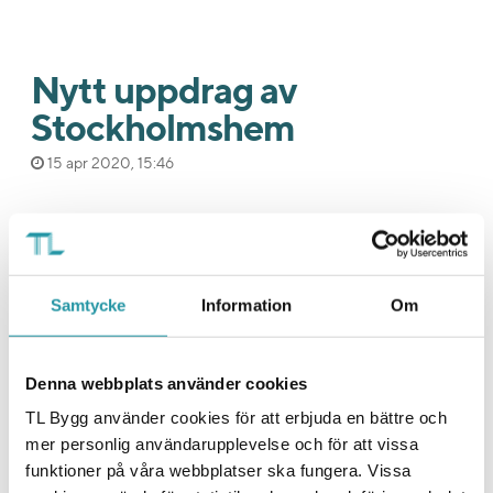
Nytt uppdrag av
Stockholmshem
15 apr 2020, 15:46
Vi har tecknat avtal med Stockholmshem om
renovering av två hus i Åkeshov, Bromma.
Uppdraget gäller renovering av 54 stycken bostäder
Samtycke
Information
Om
fördelade på två hus och är belägna i Bromma med
Åkeshof slott som närmaste granne. Husen är
tidstypiska smalhus i tegel från 1940-talet och har
Denna webbplats använder cookies
tilldelats en grön kulturhistorisk klassning av
TL Bygg använder cookies för att erbjuda en bättre och
Stockholm Stad.
mer personlig användarupplevelse och för att vissa
funktioner på våra webbplatser ska fungera. Vissa
Arbetet produktionsstartas under juni 2020 och