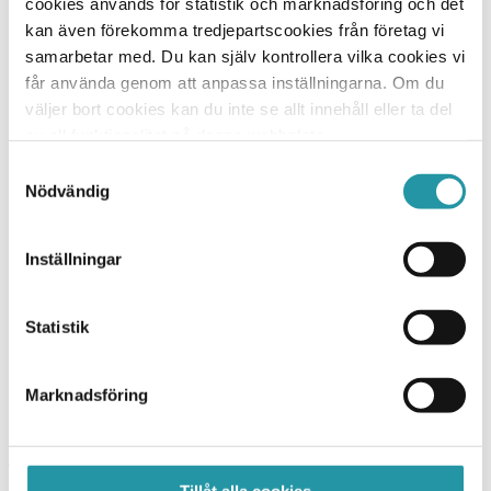
kommer att utföras med tomställda lägenheter.
cookies används för statistik och marknadsföring och det
Projektet beräknas vara klart under november 2021.
kan även förekomma tredjepartscookies från företag vi
samarbetar med. Du kan själv kontrollera vilka cookies vi
får använda genom att anpassa inställningarna. Om du
väljer bort cookies kan du inte se allt innehåll eller ta del
av all funktionalitet på denna webbplats.
Vill du veta mer?
Samtyckesval
Nödvändig
Johan Edlund
VD
Inställningar
073-026 19 87
010-788 24 87
Statistik
Skicka E-post
Marknadsföring
Tillåt alla cookies