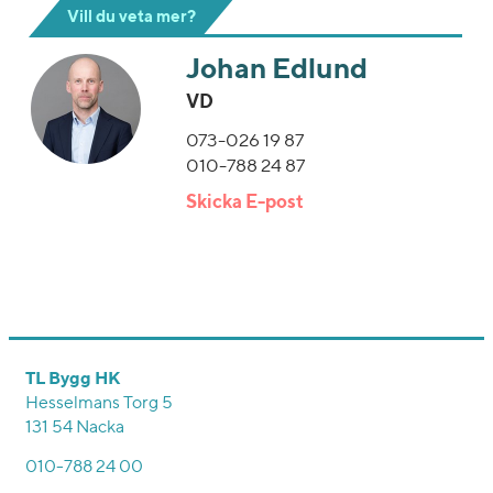
Vill du veta mer?
Johan Edlund
VD
073-026 19 87
010-788 24 87
Skicka E-post
TL Bygg HK
Hesselmans Torg 5
131 54 Nacka
010-788 24 00