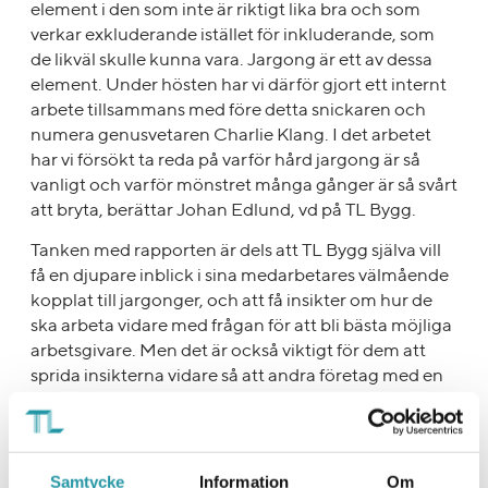
element i den som inte är riktigt lika bra och som
verkar exkluderande istället för inkluderande, som
de likväl skulle kunna vara. Jargong är ett av dessa
element. Under hösten har vi därför gjort ett internt
arbete tillsammans med före detta snickaren och
numera genusvetaren Charlie Klang. I det arbetet
har vi försökt ta reda på varför hård jargong är så
vanligt och varför mönstret många gånger är så svårt
att bryta, berättar Johan Edlund, vd på TL Bygg.
Tanken med rapporten är dels att TL Bygg själva vill
få en djupare inblick i sina medarbetares välmående
kopplat till jargonger, och att få insikter om hur de
ska arbeta vidare med frågan för att bli bästa möjliga
arbetsgivare. Men det är också viktigt för dem att
sprida insikterna vidare så att andra företag med en
liknande problematik kan dra viktiga lärdomar och
inspireras att själva genomföra ett liknande arbete.
- Det är såklart lite läskigt att dela med sig av sitt
Samtycke
Information
Om