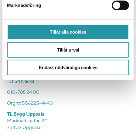
073-026 19 87
Marknadsföring
010-788 24 87
Skicka E-post
Tillåt alla cookies
Tillåt urval
Endast nödvändiga cookies
TL Bygg HK
Hesselmans Torg 5
131 54 Nacka
010-788 24 00
Orgnr: 556225-4440
TL Bygg Uppsala
Marknadsgatan 20
754 32 Uppsala