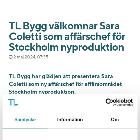
TL Bygg välkomnar Sara
Coletti som affärschef för
Stockholm nyproduktion
2 maj 2024, 07:35
TL Bygg har glädjen att presentera Sara
Coletti som ny affärschef för affärsområdet
Stockholm nyproduktion.
Med lång erfarenhet inom byggbranschen på
företag som Ikano Bostadsproduktion, JM
Entreprenad och Sweco Management är Sara en
Samtycke
Information
Om
värdefull tillgång för företaget och dess fortsatta
tillväxt.