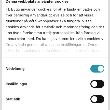
Denna webbplats använder cookies
Vi är väldigt glada över att välkomna Sara till vårt
TL Bygg använder cookies för att erbjuda en bättre och
team. Hennes gedigna erfarenhet och expertis
mer personlig användarupplevelse och för att vissa
kommer vara avgörande för att driva och fortsätta
utveckla vårt affärsområde Stockholm
funktioner på våra webbplatser ska fungera. Vissa
nyproduktion. Vi ser fram emot att fortsätta leverera
cookies används för statistik och marknadsföring och det
högkvalitativa projekt under hennes ledning
, säger
kan även förekomma tredjepartscookies från företag vi
Johan Edlund, VD på TL Bygg.
samarbetar med. Du kan själv kontrollera vilka cookies vi
får använda genom att anpassa inställningarna. Om du
Sara kommer senast från Ikano Bostadsproduktion
väljer bort cookies kan du inte se allt innehåll eller ta del
och tillträder som affärschef hos TL Bygg den 6 maj.
av all funktionalitet på denna webbplats.
Nacka 2024-05-02
Samtyckesval
TL Bygg AB
Nödvändig
Inställningar
Vill du veta mer?
Johan Edlund
Statistik
VD