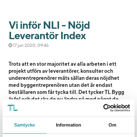
Vi inför NLI - Nöjd
Leverantör Index
17 jun 2020, 09:46
Trots att en stor majoritet av alla arbeten i ett
projekt utförs av leverantörer, konsulter och
underentreprenörer mäts sällan deras nöjdhet
med byggentreprenören utan det är endast
beställaren som får tycka till. Det tycker TL Bygg
är fel och det ska de nu ändra på med något de
själva kallar NLI – Nöjd Leverantör Index.
- Ett byggprojekt utgörs till cirka 70 - 80 % av köpta
Samtycke
Information
Om
tjänster. Det är med andra ord avgörande både för
arbetsmiljön och ekonomin att samarbetet med