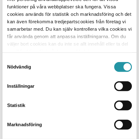
funktioner på våra webbplatser ska fungera. Vissa
Projektet kommer att miljöcertifieras enligt Breeam
cookies används för statistik och marknadsföring och det
Very Good.
kan även förekomma tredjepartscookies från företag vi
samarbetar med. Du kan själv kontrollera vilka cookies vi
Foto: Jureskogs och Torbjörn Kihlberg
får använda genom att anpassa inställningarna. Om du
väljer bort cookies kan du inte se allt innehåll eller ta del
av all funktionalitet på denna webbplats.
Samtyckesval
Nödvändig
Vill du veta mer?
Mattias Tapper
Inställningar
Affärschefer / Affärschef
Uppsala
Statistik
073-026 19 94
Skicka E-post
Marknadsföring