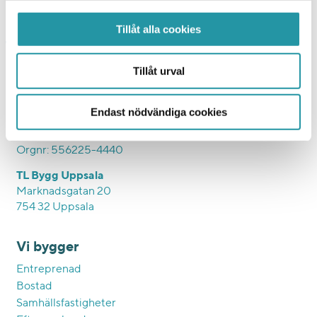
Tillåt alla cookies
TL Bygg HK
Tillåt urval
Hesselmans Torg 5
131 54 Nacka
Endast nödvändiga cookies
010-788 24 00
Orgnr: 556225-4440
TL Bygg Uppsala
Marknadsgatan 20
754 32 Uppsala
Vi bygger
Entreprenad
Bostad
Samhällsfastigheter