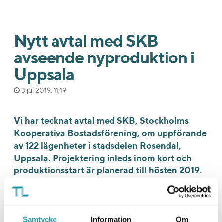
Nytt avtal med SKB
avseende nyproduktion i
Uppsala
3 jul 2019, 11:19
Vi har tecknat avtal med SKB, Stockholms
Kooperativa Bostadsförening, om uppförande
av 122 lägenheter i stadsdelen Rosendal,
Uppsala. Projektering inleds inom kort och
produktionsstart är planerad till hösten 2019.
Avtalet som avser en totalentreprenad av
fastigheten innebär att vi ytterligare stärker vår
position på nyproduktionsmarknaden i Uppsala, där
Samtycke
Information
Om