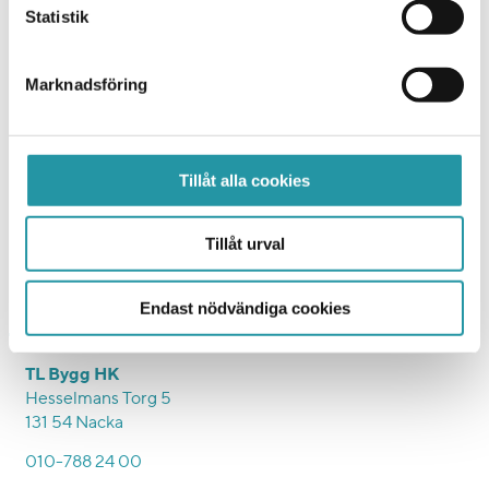
Statistik
Vill du veta mer?
Mattias Tapper
Marknadsföring
Affärschefer / Affärschef
Uppsala
073-026 19 94
Tillåt alla cookies
Skicka E-post
Tillåt urval
Endast nödvändiga cookies
TL Bygg HK
Hesselmans Torg 5
131 54 Nacka
010-788 24 00