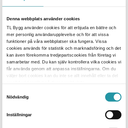
vi tidigare byggt bland annat hyreshusen Gränby
Entré i Gränbystaden.
Denna webbplats använder cookies
- Det är väldigt roligt att SKB valt oss som
TL Bygg använder cookies för att erbjuda en bättre och
entreprenör för detta projekt. Det finns många
mer personlig användarupplevelse och för att vissa
likheter mellan oss där vi har en samsyn på god
samhällsutveckling med bland annat hållbarhet i
funktioner på våra webbplatser ska fungera. Vissa
fokus. Nu ser vi fram emot ett riktigt bra samarbete
cookies används för statistik och marknadsföring och det
och att leverera en produkt som möter SKB:s
kan även förekomma tredjepartscookies från företag vi
standard och höga krav, säger Christer Jansson,
samarbetar med. Du kan själv kontrollera vilka cookies vi
Affärschef i Uppsala på TL Bygg.
får använda genom att anpassa inställningarna. Om du
väljer bort cookies kan du inte se allt innehåll eller ta del
av all funktionalitet på denna webbplats.
Nacka 2019-07-04
Samtyckesval
TL Bygg AB (publ)
Nödvändig
*Illustration från AIX Arkitekter
Inställningar