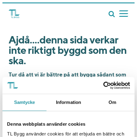
Ajdå....denna sida verkar
inte riktigt byggd som den
ska.
Tur då att vi är bättre på att bygga sådant som
bostäder, kontor och samhällsfastigheter. Ja,
där är vi riktigt riktigt bra faktiskt. Och det är
en rent objektiv bedömning. Tycker vi. Och
Samtycke
Information
Om
massa andra.
På riktigt alltså! Vi har ett av branschens absolut
Denna webbplats använder cookies
högsta NKI som faktiskt vittnar om det. Besök gärna
vår
startsida
eller
projektsida
så ska vi nog kunna
TL Bygg använder cookies för att erbjuda en bättre och