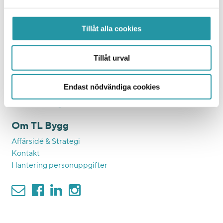
Samhällsfastigheter
Eftermarknad
Tillåt alla cookies
Ett hållbart bygge
Färdplan 2045
Tillåt urval
Affärsetik och inköp
Hållbara medarbetare
Endast nödvändiga cookies
KMA och BKMA
Visselblåsning
Om TL Bygg
Affärsidé & Strategi
Kontakt
Hantering personuppgifter