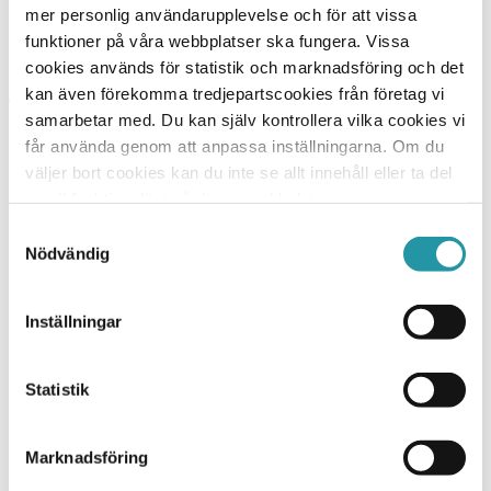
övertyga dig om det vi och en hel del andra redan
mer personlig användarupplevelse och för att vissa
vet, att vi är en fantastisk byggentreprenör.
funktioner på våra webbplatser ska fungera. Vissa
cookies används för statistik och marknadsföring och det
kan även förekomma tredjepartscookies från företag vi
samarbetar med. Du kan själv kontrollera vilka cookies vi
TL Bygg HK
får använda genom att anpassa inställningarna. Om du
Hesselmans Torg 5
väljer bort cookies kan du inte se allt innehåll eller ta del
131 54 Nacka
av all funktionalitet på denna webbplats.
010-788 24 00
Samtyckesval
Nödvändig
Orgnr: 556225-4440
TL Bygg Uppsala
Inställningar
Marknadsgatan 20
754 32 Uppsala
Statistik
Vi bygger
Entreprenad
Marknadsföring
Bostad