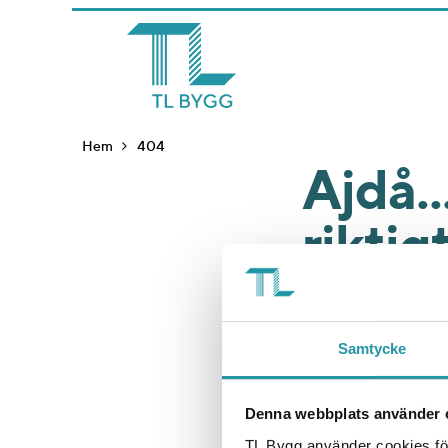
Hem
404
Ajdå..
rikti
Tur då att v
och samhällsfa
Samtycke
Och det är e
Denna webbplats använder 
andra.
TL Bygg använder cookies för