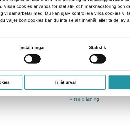
i har ett av branschens absolut högsta NKI som faktiskt vittna
a. Vissa cookies används för statistik och marknadsföring och 
eller
projektsida
så ska vi nog kunna övertyga dig om det vi 
ag vi samarbetar med. Du kan själv kontrollera vilka cookies vi 
 en fantastisk byggentreprenör.
 väljer bort cookies kan du inte se allt innehåll eller ta del av al
Inställningar
Statistik
er
Ett hållbart bygge
nad
Färdplan 2045
Affärsetik och inköp
okies
Tillåt urval
astigheter
Hållbara medarbetare
knad
KMA och BKMA
Visselblåsning