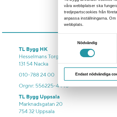
På riktigt alltså! V
våra webbplatser ska funger
gärna vår
startsida
tredjepartscookies från föret
redan vet, att vi är
anpassa inställningarna. Om du
webbplats.
Samtyckesval
Nödvändig
Vi bygg
TL Bygg HK
Hesselmans Torg 5
Entrepre
131 54 Nacka
Bostad
Endast nödvändiga co
Samhällsf
010-788 24 00
Eftermar
Orgnr: 556225-4440
TL Bygg Uppsala
Marknadsgatan 20
754 32 Uppsala