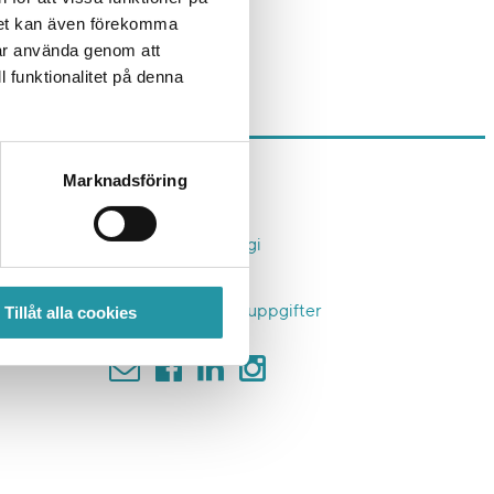
r om det. Besök
det kan även förekomma
och en hel del andra
får använda genom att
l funktionalitet på denna
Marknadsföring
Om TL Bygg
Affärsidé & Strategi
Kontakt
Tillåt alla cookies
Hantering personuppgifter