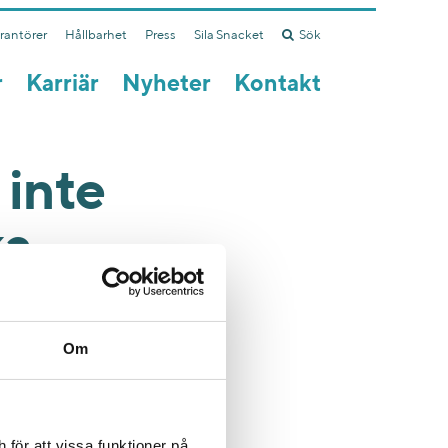
erantörer
Hållbarhet
Press
Sila Snacket
Sök
r
Karriär
Nyheter
Kontakt
 inte
a.
äder, kontor
a faktiskt.
Om
Och massa
för att vissa funktioner på