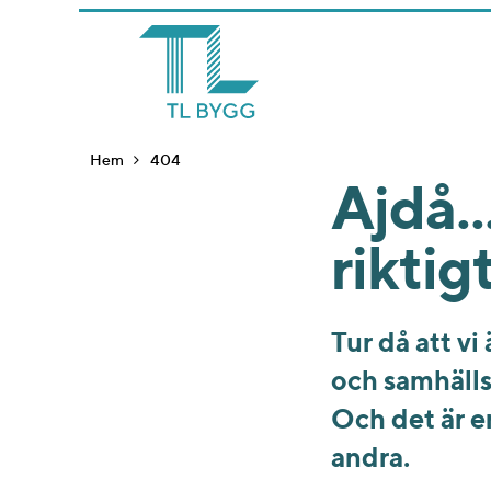
Hem
404
Ajdå..
rikti
Tur då att v
och samhällsfa
Och det är e
andra.