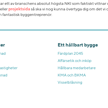
i har ett av branschens absolut högsta NKI som faktiskt vittna
eller
projektsida
så ska vi nog kunna övertyga dig om det vi 
 en fantastisk byggentreprenör.
er
Ett hållbart bygge
nad
Färdplan 2045
Affärsetik och inköp
astigheter
Hållbara medarbetare
knad
KMA och BKMA
Visselblåsning