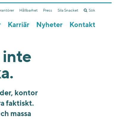
erantörer
Hållbarhet
Press
Sila Snacket
Sök
r
Karriär
Nyheter
Kontakt
 inte
a.
äder, kontor
a faktiskt.
Och massa