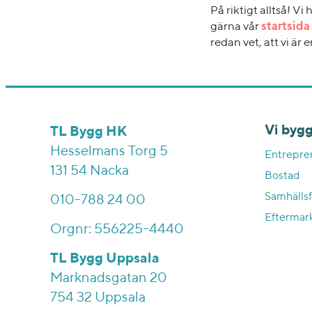
På riktigt alltså! V
gärna vår
startsida
redan vet, att vi är
Vi bygg
TL Bygg HK
Hesselmans Torg 5
Entrepre
131 54 Nacka
Bostad
Samhällsf
010-788 24 00
Eftermar
Orgnr: 556225-4440
TL Bygg Uppsala
Marknadsgatan 20
754 32 Uppsala