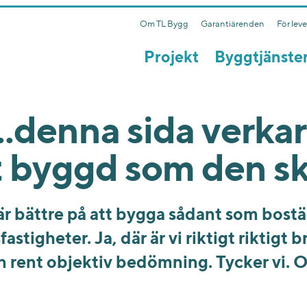
Om TL Bygg
Garantiärenden
För lev
Projekt
Byggtjänste
..denna sida verkar
gt byggd som den sk
i är bättre på att bygga sådant som bost
stigheter. Ja, där är vi riktigt riktigt br
n rent objektiv bedömning. Tycker vi. 