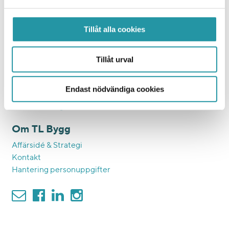
Samhällsfastigheter
Eftermarknad
Tillåt alla cookies
Ett hållbart bygge
Färdplan 2045
Tillåt urval
Affärsetik och inköp
Hållbara medarbetare
Endast nödvändiga cookies
KMA och BKMA
Visselblåsning
Om TL Bygg
Affärsidé & Strategi
Kontakt
Hantering personuppgifter