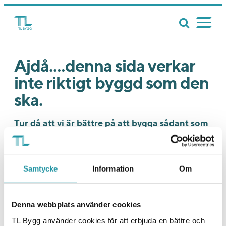
Ajdå....denna sida verkar
inte riktigt byggd som den
ska.
Tur då att vi är bättre på att bygga sådant som
bostäder, kontor och samhällsfastigheter. Ja,
där är vi riktigt riktigt bra faktiskt. Och det är
en rent objektiv bedömning. Tycker vi. Och
Samtycke
Information
Om
massa andra.
På riktigt alltså! Vi har ett av branschens absolut
Denna webbplats använder cookies
högsta NKI som faktiskt vittnar om det. Besök gärna
vår
startsida
eller
projektsida
så ska vi nog kunna
TL Bygg använder cookies för att erbjuda en bättre och