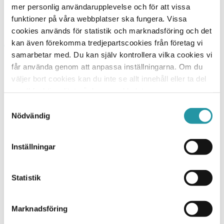
övertyga dig om det vi och en hel del andra redan
mer personlig användarupplevelse och för att vissa
vet, att vi är en fantastisk byggentreprenör.
funktioner på våra webbplatser ska fungera. Vissa
cookies används för statistik och marknadsföring och det
kan även förekomma tredjepartscookies från företag vi
samarbetar med. Du kan själv kontrollera vilka cookies vi
TL Bygg HK
får använda genom att anpassa inställningarna. Om du
Hesselmans Torg 5
väljer bort cookies kan du inte se allt innehåll eller ta del
131 54 Nacka
av all funktionalitet på denna webbplats.
010-788 24 00
Samtyckesval
Nödvändig
Orgnr: 556225-4440
TL Bygg Uppsala
Inställningar
Marknadsgatan 20
754 32 Uppsala
Statistik
Vi bygger
Entreprenad
Marknadsföring
Bostad