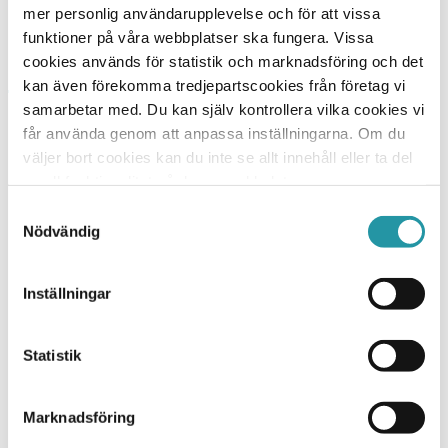
övertyga dig om det vi och en hel del andra redan
mer personlig användarupplevelse och för att vissa
vet, att vi är en fantastisk byggentreprenör.
funktioner på våra webbplatser ska fungera. Vissa
cookies används för statistik och marknadsföring och det
kan även förekomma tredjepartscookies från företag vi
samarbetar med. Du kan själv kontrollera vilka cookies vi
TL Bygg HK
får använda genom att anpassa inställningarna. Om du
Hesselmans Torg 5
väljer bort cookies kan du inte se allt innehåll eller ta del
131 54 Nacka
av all funktionalitet på denna webbplats.
010-788 24 00
Samtyckesval
Nödvändig
Orgnr: 556225-4440
TL Bygg Uppsala
Inställningar
Marknadsgatan 20
754 32 Uppsala
Statistik
Vi bygger
Entreprenad
Marknadsföring
Bostad