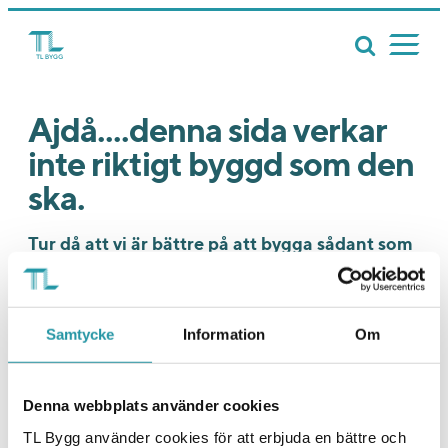
Ajdå....denna sida verkar
inte riktigt byggd som den
ska.
Tur då att vi är bättre på att bygga sådant som
bostäder, kontor och samhällsfastigheter. Ja,
där är vi riktigt riktigt bra faktiskt. Och det är
en rent objektiv bedömning. Tycker vi. Och
Samtycke
Information
Om
massa andra.
På riktigt alltså! Vi har ett av branschens absolut
Denna webbplats använder cookies
högsta NKI som faktiskt vittnar om det. Besök gärna
vår
startsida
eller
projektsida
så ska vi nog kunna
TL Bygg använder cookies för att erbjuda en bättre och