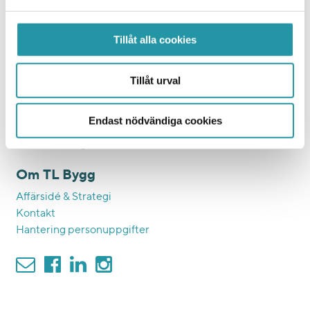
Samhällsfastigheter
Eftermarknad
Tillåt alla cookies
Ett hållbart bygge
Färdplan 2045
Tillåt urval
Affärsetik och inköp
Hållbara medarbetare
Endast nödvändiga cookies
KMA och BKMA
Visselblåsning
Om TL Bygg
Affärsidé & Strategi
Kontakt
Hantering personuppgifter