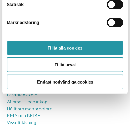
Orgnr: 556225-4440
Statistik
TL Bygg Uppsala
Marknadsgatan 20
Marknadsföring
754 32 Uppsala
Vi bygger
Tillåt alla cookies
Entreprenad
Bostad
Tillåt urval
Samhällsfastigheter
Eftermarknad
Endast nödvändiga cookies
Ett hållbart bygge
Färdplan 2045
Affärsetik och inköp
Hållbara medarbetare
KMA och BKMA
Visselblåsning