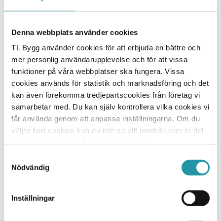
Denna webbplats använder cookies
Tobias Hultman
TL Bygg använder cookies för att erbjuda en bättre och
mer personlig användarupplevelse och för att vissa
HR & Kommunikation / HR-chef
funktioner på våra webbplatser ska fungera. Vissa
cookies används för statistik och marknadsföring och det
072-1570752
kan även förekomma tredjepartscookies från företag vi
Skicka E-post
samarbetar med. Du kan själv kontrollera vilka cookies vi
får använda genom att anpassa inställningarna. Om du
väljer bort cookies kan du inte se allt innehåll eller ta del
av all funktionalitet på denna webbplats.
Samtyckesval
Nödvändig
TL Bygg HK
Hesselmans Torg 5
131 54 Nacka
Inställningar
010-788 24 00