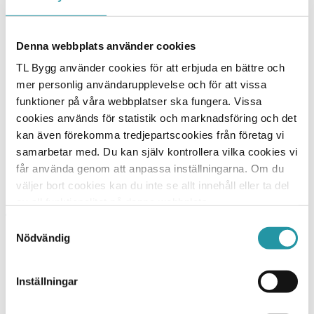
Denna webbplats använder cookies
Daniel Blomkvist
TL Bygg använder cookies för att erbjuda en bättre och
mer personlig användarupplevelse och för att vissa
Affärschefer / Affärschef Stockholm Ombyggnad
funktioner på våra webbplatser ska fungera. Vissa
cookies används för statistik och marknadsföring och det
070-088 73 18
kan även förekomma tredjepartscookies från företag vi
Skicka E-post
samarbetar med. Du kan själv kontrollera vilka cookies vi
får använda genom att anpassa inställningarna. Om du
väljer bort cookies kan du inte se allt innehåll eller ta del
av all funktionalitet på denna webbplats.
Samtyckesval
Nödvändig
TL Bygg HK
Hesselmans Torg 5
131 54 Nacka
Inställningar
010-788 24 00