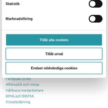
Orgnr: 556225-4440
Statistik
TL Bygg Uppsala
Marknadsgatan 20
Marknadsföring
754 32 Uppsala
Vi bygger
Tillåt alla cookies
Entreprenad
Bostad
Tillåt urval
Samhällsfastigheter
Eftermarknad
Endast nödvändiga cookies
Ett hållbart bygge
Färdplan 2045
Affärsetik och inköp
Hållbara medarbetare
KMA och BKMA
Visselblåsning