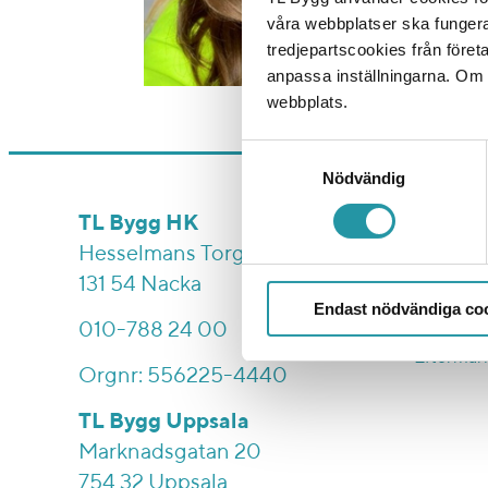
våra webbplatser ska funger
tredjepartscookies från föret
anpassa inställningarna. Om du
webbplats.
Samtyckesval
Nödvändig
Vi bygg
TL Bygg HK
Hesselmans Torg 5
Entrepre
131 54 Nacka
Bostad
Endast nödvändiga co
Samhällsf
010-788 24 00
Eftermar
Orgnr: 556225-4440
TL Bygg Uppsala
Marknadsgatan 20
754 32 Uppsala