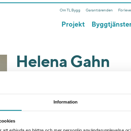
Om TL Bygg
Garantiärenden
För lev
Projekt
Byggtjänste
Helena Gahn
KMA / KMA-samordnare
Skicka E-post
Information
cookies
 att erbjuda en bättre och mer personlig användarupplevelse och 