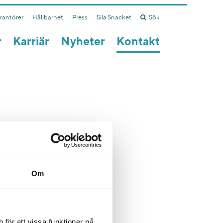
erantörer
Hållbarhet
Press
Sila Snacket
Sök
r
Karriär
Nyheter
Kontakt
Om
för att vissa funktioner på