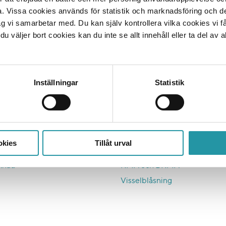
a. Vissa cookies används för statistik och marknadsföring och 
ag vi samarbetar med. Du kan själv kontrollera vilka cookies vi 
 väljer bort cookies kan du inte se allt innehåll eller ta del av al
Inställningar
Statistik
er
Ett hållbart bygge
nad
Färdplan 2045
Affärsetik och inköp
okies
Tillåt urval
astigheter
Hållbara medarbetare
knad
KMA och BKMA
Visselblåsning