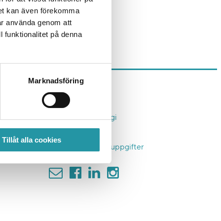
det kan även förekomma
får använda genom att
l funktionalitet på denna
Marknadsföring
Om TL Bygg
Affärsidé & Strategi
Kontakt
Tillåt alla cookies
Hantering personuppgifter